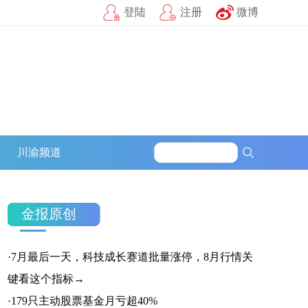
登陆
注册
微博
官方微信
企鹅号
财富号
一点号
百家号
网易号
募
川渝频道
搜狐号
头条号
官方微信
金报原创
·
7月最后一天，科技成长赛道批量涨停，8月行情关
企鹅号
财富号
一点号
键看这个指标→
·
179只主动股票基金月亏超40%