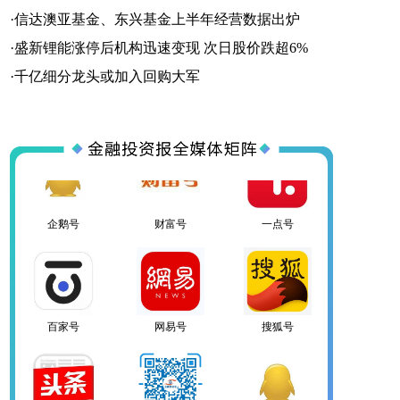
·
信达澳亚基金、东兴基金上半年经营数据出炉
·
盛新锂能涨停后机构迅速变现 次日股价跌超6%
百家号
网易号
搜狐号
·
千亿细分龙头或加入回购大军
头条号
官方微信
企鹅号
财富号
一点号
百家号
网易号
搜狐号
头条号