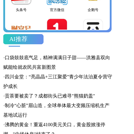
官方微信
企鹅号
财富号
AI推荐
一点号
百家号
网易号
·
口袋鼓鼓底气足，精神满满日子甜——洪雅县双向
赋能绘就农民共富新图景
·
四川金堂：“亮晶晶+三江聚爱”青少年法治夏令营守
护成长
搜狐号
头条号
·
贡茶要被卖了？成都街头已难寻"熊猫奶盖"
·
制冷“心脏”眉山造，全球单体最大变频压缩机生产
基地试运行
·
沸腾的黄金！重返4100美元关口，黄金股掀涨停