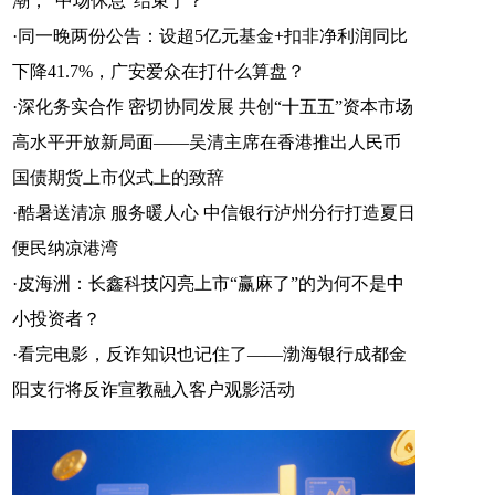
潮，"中场休息"结束了？
·
同一晚两份公告：设超5亿元基金+扣非净利润同比
下降41.7%，广安爱众在打什么算盘？
·
深化务实合作 密切协同发展 共创“十五五”资本市场
高水平开放新局面——吴清主席在香港推出人民币
国债期货上市仪式上的致辞
·
酷暑送清凉 服务暖人心 中信银行泸州分行打造夏日
便民纳凉港湾
·
皮海洲：长鑫科技闪亮上市“赢麻了”的为何不是中
小投资者？
·
看完电影，反诈知识也记住了——渤海银行成都金
阳支行将反诈宣教融入客户观影活动