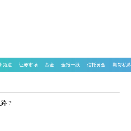
州频道
证券市场
基金
金报一线
信托黄金
期货私
之路？