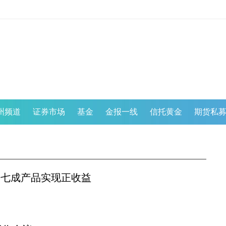
州频道
证券市场
基金
金报一线
信托黄金
期货私
，超七成产品实现正收益