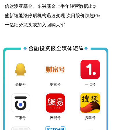
·
信达澳亚基金、东兴基金上半年经营数据出炉
·
盛新锂能涨停后机构迅速变现 次日股价跌超6%
一点号
百家号
网易号
·
千亿细分龙头或加入回购大军
搜狐号
头条号
官方微信
企鹅号
财富号
一点号
百家号
网易号
搜狐号