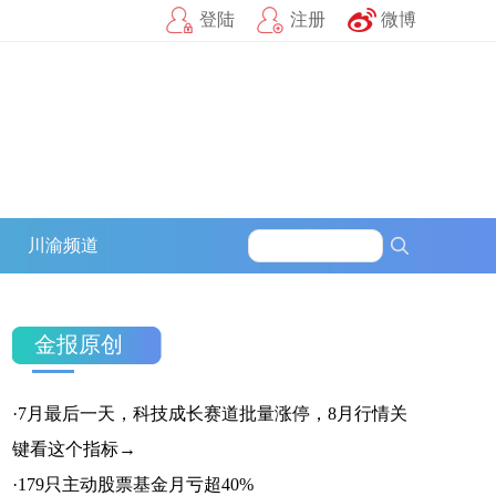
登陆
注册
微博
募
川渝频道
金报原创
·
7月最后一天，科技成长赛道批量涨停，8月行情关
官方微信
企鹅号
财富号
键看这个指标→
·
179只主动股票基金月亏超40%