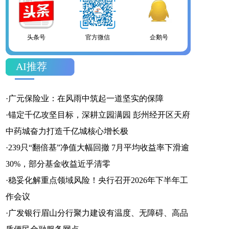
头条号
官方微信
企鹅号
AI推荐
财富号
一点号
百家号
·
广元保险业：在风雨中筑起一道坚实的保障
·
锚定千亿攻坚目标，深耕立园满园 彭州经开区天府
中药城奋力打造千亿城核心增长极
·
239只“翻倍基”净值大幅回撤 7月平均收益率下滑逾
网易号
搜狐号
头条号
30%，部分基金收益近乎清零
·
稳妥化解重点领域风险！央行召开2026年下半年工
作会议
·
广发银行眉山分行聚力建设有温度、无障碍、高品
官方微信
企鹅号
财富号