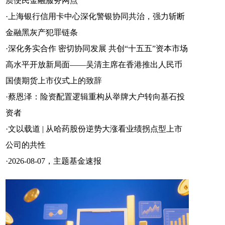
质便民金融服务网点
·
上海银行信用卡中心深化警银协同共治，强力斩断
金融黑灰产犯罪链条
一点号
百家号
网易号
·
深化务实合作 密切协同发展 共创“十五五”资本市场
高水平开放新局面——吴清主席在香港推出人民币
国债期货上市仪式上的致辞
·
蔡恩泽：险资配置逻辑重构从举牌大户转向基石投
搜狐号
头条号
资者
·
文以载道 | 从哈药股份逆势大涨看业绩拐点型上市
公司的共性
·
2026-08-07，主题基金速报