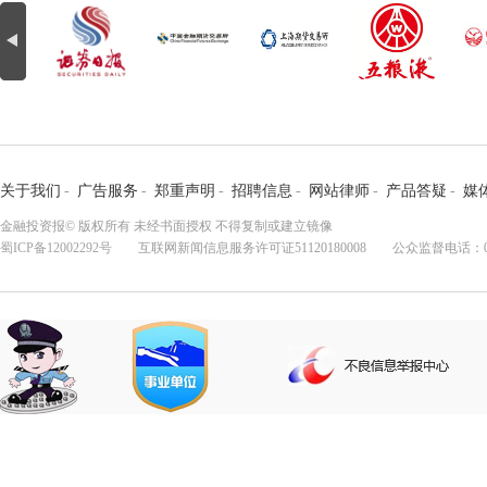
关于我们
-
广告服务
-
郑重声明
-
招聘信息
-
网站律师
-
产品答疑
-
媒
金融投资报© 版权所有 未经书面授权 不得复制或建立镜像
蜀ICP备12002292号
互联网新闻信息服务许可证51120180008 公众监督电话：028-8