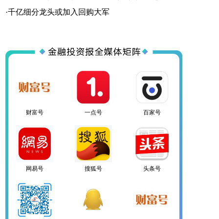
百家号
网易号
搜狐号
·
千亿细分龙头或加入回购大军
头条号
官方微信
企鹅号
财富号
一点号
百家号
网易号
搜狐号
头条号