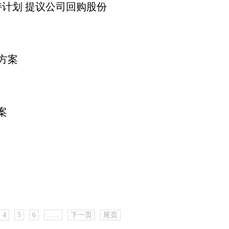
持计划 提议公司回购股份
励方案
案
4
5
6
......
下一页
尾页