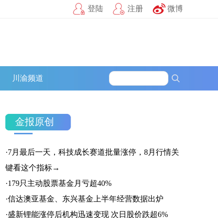
登陆
注册
微博
一点号
百家号
网易号
募
川渝频道
搜狐号
头条号
官方微信
金报原创
·
7月最后一天，科技成长赛道批量涨停，8月行情关
企鹅号
财富号
一点号
键看这个指标→
·
179只主动股票基金月亏超40%
·
信达澳亚基金、东兴基金上半年经营数据出炉
·
盛新锂能涨停后机构迅速变现 次日股价跌超6%