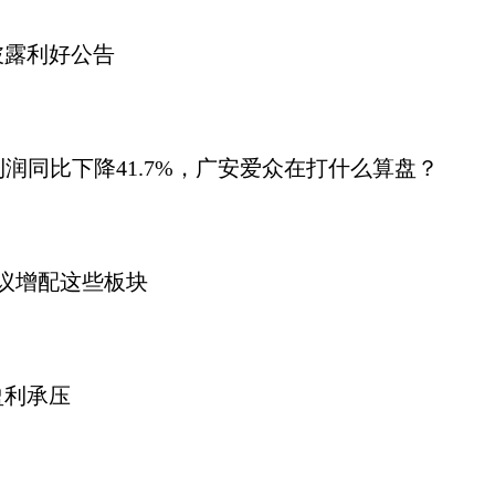
披露利好公告
润同比下降41.7%，广安爱众在打什么算盘？
议增配这些板块
盈利承压