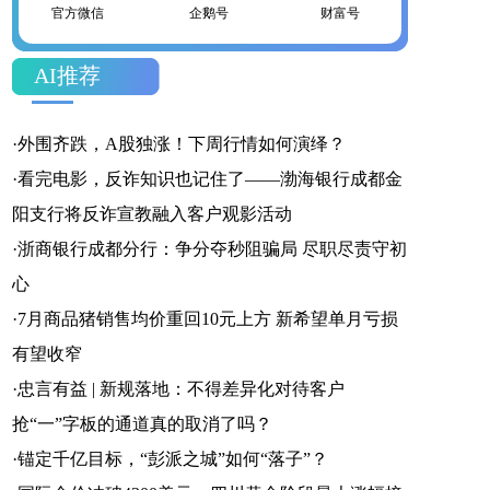
官方微信
企鹅号
财富号
AI推荐
一点号
百家号
网易号
·
外围齐跌，A股独涨！下周行情如何演绎？
·
看完电影，反诈知识也记住了——渤海银行成都金
阳支行将反诈宣教融入客户观影活动
·
浙商银行成都分行：争分夺秒阻骗局 尽职尽责守初
搜狐号
头条号
心
·
7月商品猪销售均价重回10元上方 新希望单月亏损
有望收窄
·
忠言有益 | 新规落地：不得差异化对待客户
抢“一”字板的通道真的取消了吗？
·
锚定千亿目标，“彭派之城”如何“落子”？