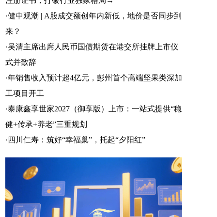
注册证书，打破行业独家格局→
官方微信
企鹅号
财富号
·
健中观潮 | A股成交额创年内新低，地价是否同步到
来？
·
吴清主席出席人民币国债期货在港交所挂牌上市仪
一点号
百家号
网易号
式并致辞
·
年销售收入预计超4亿元，彭州首个高端坚果类深加
工项目开工
·
泰康鑫享世家2027（御享版）上市：一站式提供“稳
搜狐号
头条号
健+传承+养老”三重规划
·
四川仁寿：筑好“幸福巢”，托起“夕阳红”