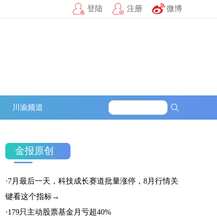
登陆
注册
微博
募
川渝频道
金报原创
·
7月最后一天，科技成长赛道批量涨停，8月行情关
键看这个指标→
官方微信
企鹅号
财富号
·
179只主动股票基金月亏超40%