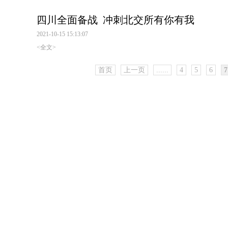
四川全面备战 冲刺北交所有你有我
2021-10-15 15:13:07
<全文>
首页
上一页
......
4
5
6
7