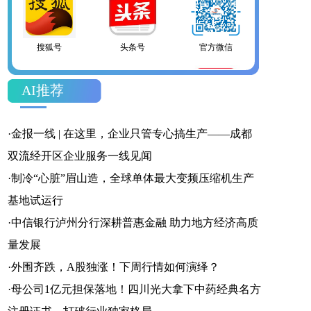
头条号
官方微信
企鹅号
AI推荐
·
金报一线 | 在这里，企业只管专心搞生产——成都
双流经开区企业服务一线见闻
财富号
一点号
百家号
·
制冷“心脏”眉山造，全球单体最大变频压缩机生产
基地试运行
·
中信银行泸州分行深耕普惠金融 助力地方经济高质
网易号
搜狐号
头条号
量发展
·
外围齐跌，A股独涨！下周行情如何演绎？
·
母公司1亿元担保落地！四川光大拿下中药经典名方