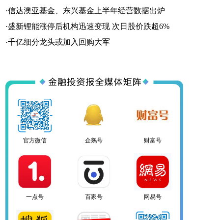
·
信达澳亚基金、东兴基金上半年经营数据出炉
·
盛新锂能涨停后机构迅速变现 次日股价跌超6%
·
千亿细分龙头或加入回购大军
一点号
百家号
网易号
搜狐号
头条号
官方微信
企鹅号
财富号
一点号
百家号
网易号
搜狐号