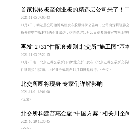
首家拟转板至创业板的精选层公司来了！申
2021-11-05 07:00:43
11月4日，精选层公司翰博高新发布股票停牌公告称，公司向深圳证券
板并提交申报材料的企业出炉，这也是继10月20日观典防务宣布向上
再发“2+31”件配套规则 北交所“施工图”基
2021-11-03 07:22:15
11月2日晚，北京证券交易所(下称“北交所”)发布《北京证券交易所交易
件细则指引指南。上述业务规则自11月15日起施行。
<全文>
北交所即将现身 专家们详解影响
2021-11-01 18:01:00
<全文>
北交所构建普惠金融“中国方案” 相关川企尚
2021-10-29 15:36:45