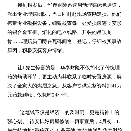
接到报案后，华泰财险迅速启动理赔绿色通道，
派出专业理赔团队，当日即赶赴现场查勘定损。他们
携带专业勘损设备，细致核查每一处受损痕迹：变形
的铝合金窗框、熔化的电器线路、开裂的吊顶龙
骨……理赔员们蹲在瓦砾间逐一登记，仔细核实事故
原因，积极安抚客户情绪。
让L先生惊喜的是，华泰财险不仅简化了传统理
赔的烦琐环节，更主动为其联系了临时安置房源，解
决了全家人的燃眉之急。从客户提供完整资料到41万
元赔款到账，仅耗时24小时。
“这笔钱不仅是经济上的及时雨，更是精神上的
强心剂。”待安排好房屋修缮一切事宜后，4月初，L
先生特地将“重信守诺 专业高效”的锦旗送到华泰财险