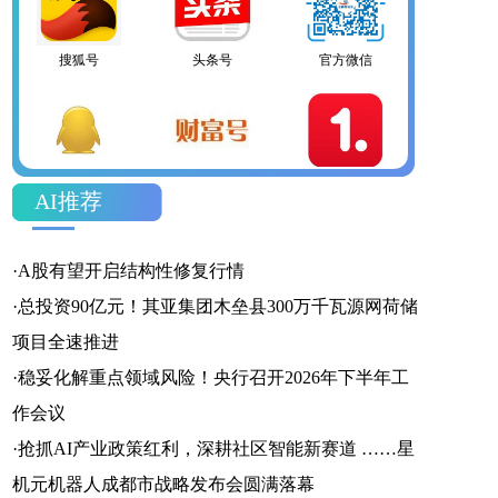
百家号
网易号
搜狐号
头条号
官方微信
企鹅号
AI推荐
财富号
一点号
百家号
·
A股有望开启结构性修复行情
·
总投资90亿元！其亚集团木垒县300万千瓦源网荷储
项目全速推进
·
稳妥化解重点领域风险！央行召开2026年下半年工
网易号
搜狐号
头条号
作会议
·
抢抓AI产业政策红利，深耕社区智能新赛道 ……星
机元机器人成都市战略发布会圆满落幕