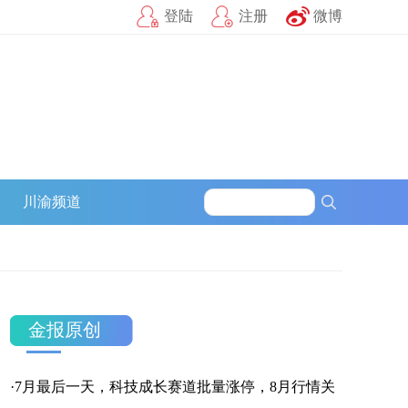
登陆
注册
微博
募
川渝频道
金报原创
·
7月最后一天，科技成长赛道批量涨停，8月行情关
官方微信
企鹅号
财富号