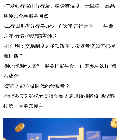
·
广发银行眉山分行聚力建设有温度、无障碍、高品
官方微信
企鹅号
财富号
质便民金融服务网点
·
工行四川省分行举办“君子伙伴 善行天下——生命
之花·青春护航”慈善沙龙
一点号
百家号
网易号
·
桂浩明：交易制度迎多项改革，投资者该如何把握
新机遇？
·
种地也种“风景”，服务也能生金，仁寿乡村这样“点
石成金”
搜狐号
头条号
·
怎样才能不做时代的旁观者？
·
淄博盈安2.96亿元竞得创始人袁旭所持股份 迅游科
技第一大股东易主