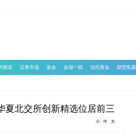
州频道
证券市场
基金
金报一线
信托黄金
期货私
炉 华夏北交所创新精选位居前三
小
|
中
|
大