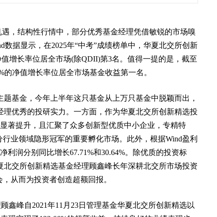
资机遇，结构性行情中，部分优秀基金经理凭借敏锐的市场嗅
d数据显示，在2025年“中考”成绩榜单中，华夏北交所创新
%的净值增长率位居全市场(除QDII)第3名。值得一提的是，截至
64%的净值增长率位居全市场基金收益第一名。
主题基金，今年上半年这只基金从上万只基金中脱颖而出，
经理优秀的投研实力。一方面，作为华夏北交所创新精选投
了显著提升，且汇聚了众多创新型优质中小企业，专精特
分行业领域隐形冠军的重要孵化市场。此外，根据Wind盈利
母净利润分别同比增长67.71%和30.64%。除优质的投资标
华夏北交所创新精选基金经理顾鑫峰长年深耕北交所市场投资
会，从而为投资者创造超额回报。
理顾鑫峰自2021年11月23日管理基金华夏北交所创新精选以