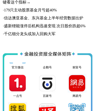
键看这个指标→
·
179只主动股票基金月亏超40%
·
信达澳亚基金、东兴基金上半年经营数据出炉
·
盛新锂能涨停后机构迅速变现 次日股价跌超6%
一点号
百家号
网易号
·
千亿细分龙头或加入回购大军
搜狐号
头条号
官方微信
企鹅号
财富号
一点号