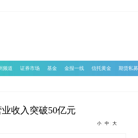
州频道
证券市场
基金
金报一线
信托黄金
期货私
年营业收入突破50亿元
小
|
中
|
大