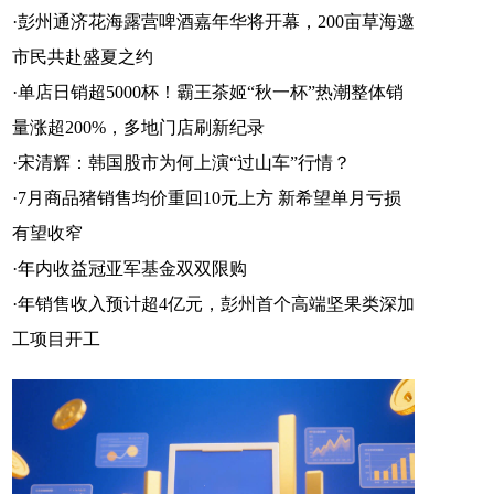
搜狐号
头条号
·
彭州通济花海露营啤酒嘉年华将开幕，200亩草海邀
市民共赴盛夏之约
·
单店日销超5000杯！霸王茶姬“秋一杯”热潮整体销
量涨超200%，多地门店刷新纪录
·
宋清辉：韩国股市为何上演“过山车”行情？
·
7月商品猪销售均价重回10元上方 新希望单月亏损
有望收窄
·
年内收益冠亚军基金双双限购
·
年销售收入预计超4亿元，彭州首个高端坚果类深加
工项目开工