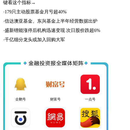
键看这个指标→
·
179只主动股票基金月亏超40%
·
信达澳亚基金、东兴基金上半年经营数据出炉
·
盛新锂能涨停后机构迅速变现 次日股价跌超6%
企鹅号
财富号
一点号
·
千亿细分龙头或加入回购大军
百家号
网易号
搜狐号
头条号
官方微信
企鹅号