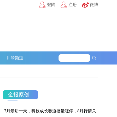
登陆
注册
微博
官方微信
企鹅号
财富号
募
川渝频道
一点号
百家号
网易号
金报原创
·
7月最后一天，科技成长赛道批量涨停，8月行情关
搜狐号
头条号
官方微信