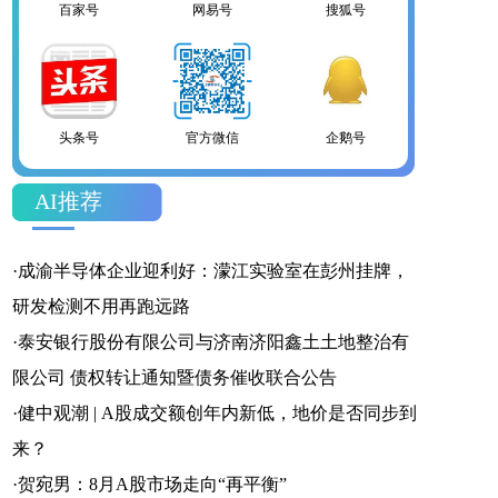
财富号
一点号
百家号
网易号
搜狐号
头条号
AI推荐
官方微信
企鹅号
财富号
·
成渝半导体企业迎利好：濛江实验室在彭州挂牌，
研发检测不用再跑远路
·
泰安银行股份有限公司与济南济阳鑫土土地整治有
限公司 债权转让通知暨债务催收联合公告
一点号
百家号
网易号
·
健中观潮 | A股成交额创年内新低，地价是否同步到
来？
·
贺宛男：8月A股市场走向“再平衡”